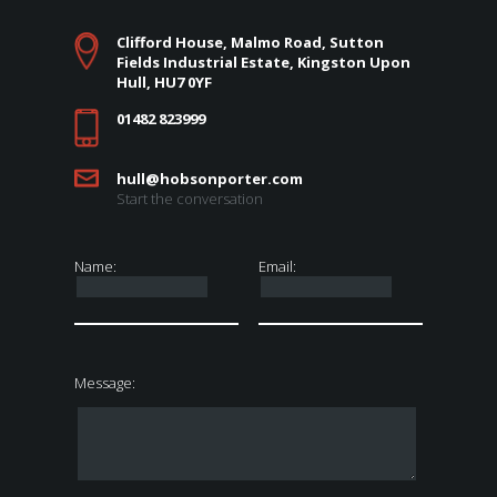
Clifford House, Malmo Road, Sutton
Fields Industrial Estate, Kingston Upon
Hull, HU7 0YF
01482 823999
hull@hobsonporter.com
Start the conversation
Name:
Email:
Message: